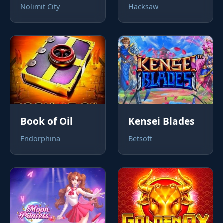
Nolimit City
Hacksaw
Book of Oil
Kensei Blades
Endorphina
Betsoft