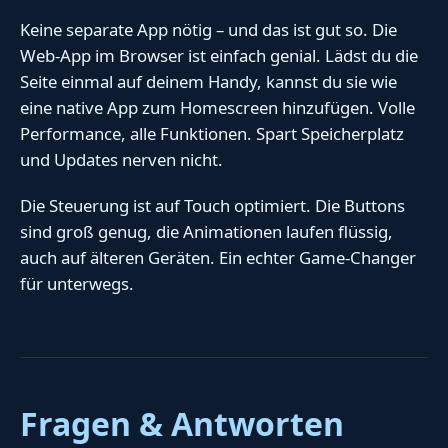
Keine separate App nötig – und das ist gut so. Die
Web-App im Browser ist einfach genial. Lädst du die
Seite einmal auf deinem Handy, kannst du sie wie
eine native App zum Homescreen hinzufügen. Volle
Performance, alle Funktionen. Spart Speicherplatz
und Updates nerven nicht.
Die Steuerung ist auf Touch optimiert. Die Buttons
sind groß genug, die Animationen laufen flüssig,
auch auf älteren Geräten. Ein echter Game-Changer
für unterwegs.
Fragen & Antworten