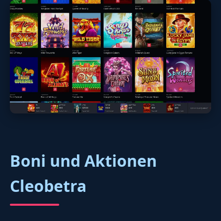
Boni und Aktionen
Cleobetra