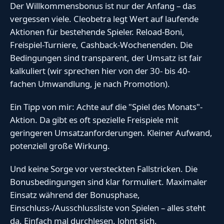
Der Willkommensbonus ist nur der Anfang – das
vergessen viele. Cleobetra legt Wert auf laufende
Aktionen für bestehende Spieler. Reload-Boni,
Freispiel-Turniere, Cashback-Wochenenden. Die
Bedingungen sind transparent, der Umsatz ist fair
kalkuliert (wir sprechen hier von der 30- bis 40-
fachen Umwandlung, je nach Promotion).
Ein Tipp von mir: Achte auf die "Spiel des Monats"-
Aktion. Da gibt es oft spezielle Freispiele mit
geringeren Umsatzanforderungen. Kleiner Aufwand,
potenziell große Wirkung.
Und keine Sorge vor versteckten Fallstricken. Die
Bonusbedingungen sind klar formuliert. Maximaler
Einsatz während der Bonusphase,
Einschluss-/Ausschlussliste von Spielen – alles steht
da. Einfach mal durchlesen, lohnt sich.