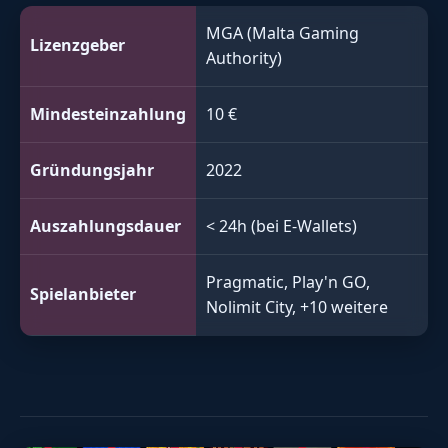
MGA (Malta Gaming
Lizenzgeber
Authority)
Mindesteinzahlung
10 €
Gründungsjahr
2022
Auszahlungsdauer
< 24h (bei E-Wallets)
Pragmatic, Play'n GO,
Spielanbieter
Nolimit City, +10 weitere