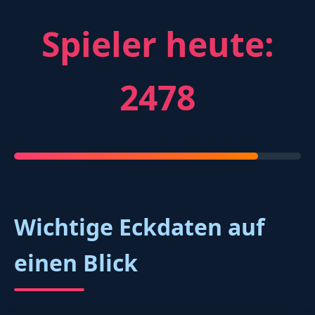
Spieler heute:
2478
Wichtige Eckdaten auf
einen Blick