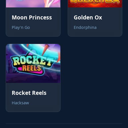
Moon Princess
Golden Ox
Play'n Go
Endorphina
Rocket Reels
Hacksaw