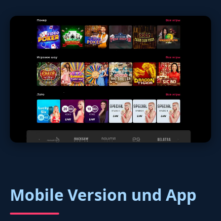
Mobile Version und App