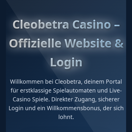
Cleobetra Casino –
Offizielle Website &
Login
Willkommen bei Cleobetra, deinem Portal
für erstklassige Spielautomaten und Live-
Casino Spiele. Direkter Zugang, sicherer
Login und ein Willkommensbonus, der sich
lohnt.